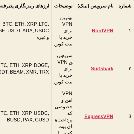
شماره
نام سرویس (لینک)
توضیحات
ارزهای رمزنگاری پذیرفته
بهترین
BTC, ETH, XRP, LTC,
VPN
۱
NordVPN
برای
E, USDT, ADA, USDC
خرید با
و غیره
بیت کوین
سریع‌تری
ن VPN
TC, ETH, XRP, DOGE,
۲
Surfshark
برای
SDT, BEAM, XMR, TRX
خرید با
بیت کوین
VPN
امن و
خصوصی
که
TC, ETH, XRP, USDC,
ExpressVPN
3
پرداخت‌ه
BUSD, PAX, GUSD
ای بیت
کوین را