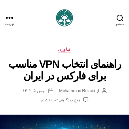
جستجو
فهرست
iranforex.trading
دسته‌ها
فناوری
راهنمای انتخاب VPN مناسب
برای فارکس در ایران
از
Mohammad Rezaei
بهمن ۵, ۱۴۰۲
نویسنده
تاریخ
نوشته
نوشته
برای
هیچ دیدگاهی
ثبت نشده
راهنمای
انتخاب
VPN
مناسب