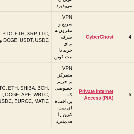
می‌پذیرد
VPN
سریع و
مقرون‌به‌
BTC, ETH, XRP, LTC,
4
CyberGhost
صرفه
DOGE, USDT, USDC و غیره
برای
خرید با
بیت کوین
VPN
متمرکز
بر حریم
خصوصی
TC, ETH, SHIBA, BCH,
Private Internet
۵
که
C, DOGE, APE, WBTC,
Access (PIA)
پرداخت‌ه
USDC, EUROC, MATIC
ای بیت
کوین را
می‌پذیرد