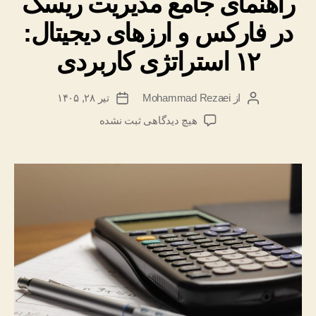
راهنمای جامع مدیریت ریسک
در فارکس و ارزهای دیجیتال:
۱۲ استراتژی کاربردی
از
Mohammad Rezaei
تیر ۲۸, ۱۴۰۵
نویسنده
تاریخ
نوشته
نوشته
برای
هیچ دیدگاهی
ثبت نشده
راهنمای
جامع
مدیریت
ریسک
در
فارکس
و
ارزهای
دیجیتال:
۱۲
استراتژی
کاربردی