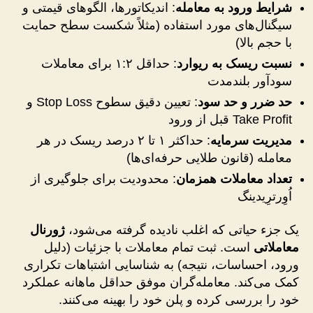
شرایط ورود به معامله
: اندیکاتورها، الگوهای قیمتی و
سیگنال‌های مورد استفاده (مثلاً شکست سطح حمایت
با حجم بالا)
نسبت ریسک به ریوارد
: حداقل ۱:۲ برای معاملات
سودآور بلندمدت
حد ضرر و حد سود
: تعیین دقیق سطوح Stop Loss و
Take Profit قبل از ورود
مدیریت سرمایه
: حداکثر ۱ تا ۲ درصد ریسک در هر
معامله (قانون طلایی حرفه‌ای‌ها)
تعداد معاملات همزمان
: محدودیت برای جلوگیری از
اُوِرترِیدینگ
یک جزء حیاتی که اغلب نادیده گرفته می‌شود،
ژورنال
معاملاتی
است. ثبت تمام معاملات با جزئیات (دلیل
ورود، احساسات، نتیجه) به شناسایی اشتباهات تکراری
کمک می‌کند. معامله‌گران موفق حداقل ماهانه عملکرد
خود را بررسی کرده و پلن خود را بهینه می‌کنند.