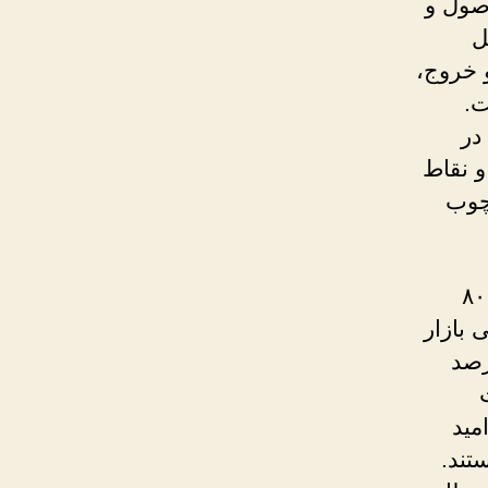
صول و
ل
 خروج،
ت.
در
 نقاط
رچوب
چرا این سند اینقدر حیاتی است؟ تحقیقات نشان می‌دهند که ۸۰
بازار
بیت‌کوین در عرض چند ساعت ۱۰ درصد
حرکت
مید
تند.