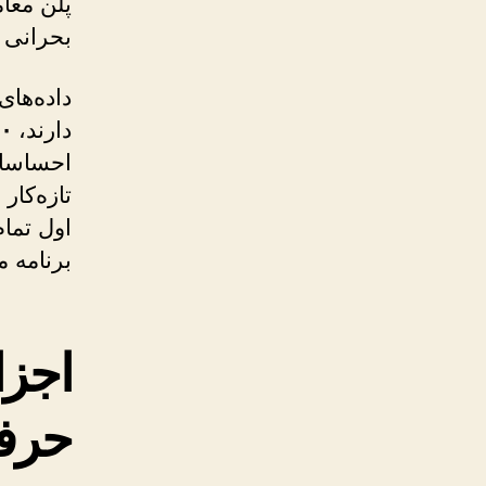
پلن معام
بحرانی 
دارند،
۴۰ درصد 
احساسات 
اول تمام
برنامه
اجزا
حرفه