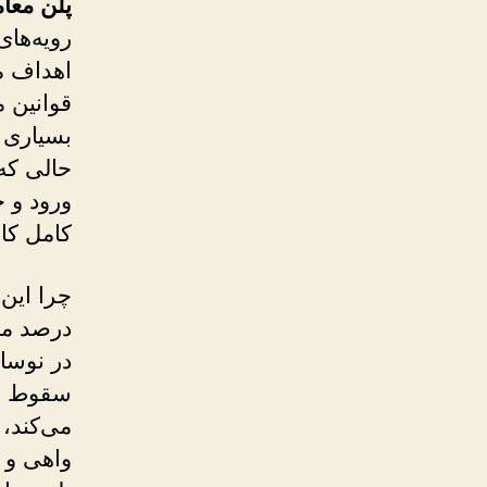
پلن معام
رویه‌ها
اهداف م
قوانین 
بسیاری ا
حالی که
ورود و خ
کامل کا
درصد مع
می‌کند،
واهی و 