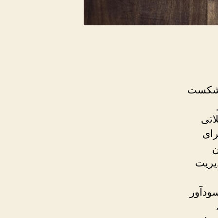
کتوب شکست
اتی
رای
ن
دیریت
له‌گران سودآور