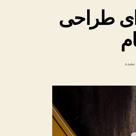
‌ای طراحی
ام
نشده
ه
لاتی
‌ای
حی
:
مای
ه‌گام