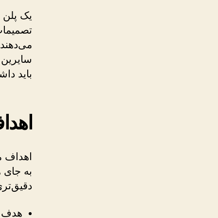
یک پلن م
تصمیمات
سایرین ب
باید داش
اهداف
اهداف ما
به جای 
دقیق‌تری
هدف درآمد