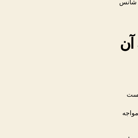
ه شانس
آن
کست
مواجه